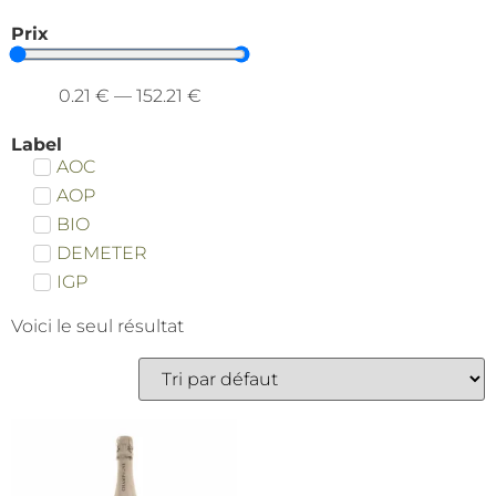
Prix
0.21
€
—
152.21
€
Label
AOC
AOP
BIO
DEMETER
IGP
Voici le seul résultat