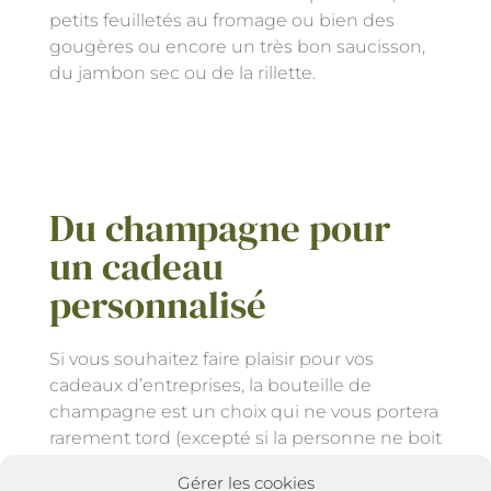
petits feuilletés au fromage ou bien des
gougères ou encore un très bon saucisson,
du jambon sec ou de la rillette.
Du champagne pour
un cadeau
personnalisé
Si vous souhaitez faire plaisir pour vos
cadeaux d’entreprises, la bouteille de
champagne est un choix qui ne vous portera
rarement tord (excepté si la personne ne boit
pas d’alcool). Découvrez nos différents
Gérer les cookies
coffrets gourmands contenant du