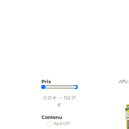
Prix
Affi
0.21
€
—
152.21
€
Contenu
Apéritif