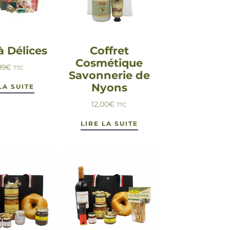
à Délices
Coffret
Cosmétique
99
€
TTC
Savonnerie de
Nyons
LA SUITE
12,00
€
TTC
LIRE LA SUITE