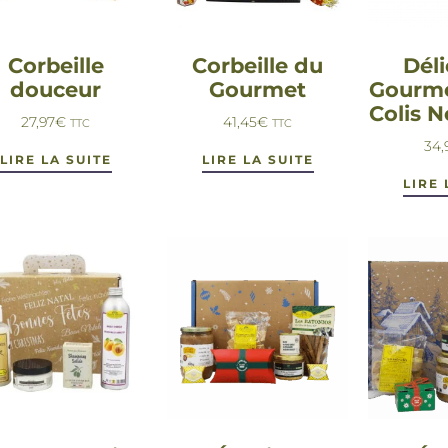
Corbeille
Corbeille du
Déli
douceur
Gourmet
Gourme
Colis N
27,97
€
41,45
€
TTC
TTC
34,
LIRE LA SUITE
LIRE LA SUITE
LIRE 