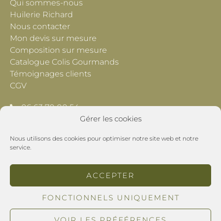
Qui sommes-nous
Huilerie Richard
Nous contacter
Mon devis sur mesure
Composition sur mesure
Catalogue Colis Gourmands
Témoignages clients
CGV
06 63 70 00 54
Gérer les cookies
contact@lescheminsdeprovence.com
Nous utilisons des cookies pour optimiser notre site web et notre
Les Chemins de Provence
service.
195 Chemin du Grand Pré
26800 Montoison
ACCEPTER
POLITIQUE DE CONFIDENTIALITÉ
FONCTIONNELS UNIQUEMENT
MENTIONS LÉGALES
VOIR LES PRÉFÉRENCES