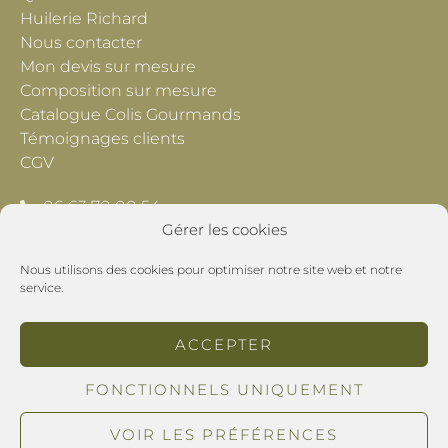
Huilerie Richard
Nous contacter
Mon devis sur mesure
Composition sur mesure
Catalogue Colis Gourmands
Témoignages clients
CGV
06 63 70 00 54
Gérer les cookies
contact@lescheminsdeprovence.com
Nous utilisons des cookies pour optimiser notre site web et notre
Les Chemins de Provence
service.
195 Chemin du Grand Pré
26800 Montoison
ACCEPTER
POLITIQUE DE CONFIDENTIALITÉ
FONCTIONNELS UNIQUEMENT
MENTIONS LÉGALES
VOIR LES PRÉFÉRENCES