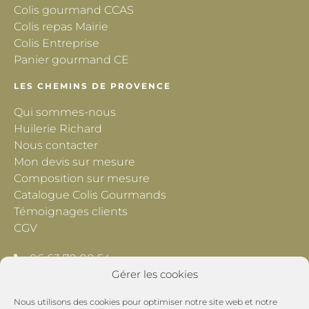
Colis gourmand CCAS
Colis repas Mairie
Colis Entreprise
Panier gourmand CE
LES CHEMINS DE PROVENCE
Qui sommes-nous
Huilerie Richard
Nous contacter
Mon devis sur mesure
Composition sur mesure
Catalogue Colis Gourmands
Témoignages clients
CGV
06 63 70 00 54
Gérer les cookies
contact@lescheminsdeprovence.com
Nous utilisons des cookies pour optimiser notre site web et notre
Les Chemins de Provence