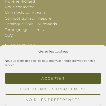
Huilerie Richard
Nous contacter
Mon devis sur mesure
Composition sur mesure
Catalogue Colis Gourmands
Témoignages clients
CGV
06 63 70 00 54
Gérer les cookies
contact@lescheminsdeprovence.com
Nous utilisons des cookies pour optimiser notre site web et notre
Les Chemins de Provence
service.
195 Chemin du Grand Pré
26800 Montoison
ACCEPTER
POLITIQUE DE CONFIDENTIALITÉ
FONCTIONNELS UNIQUEMENT
MENTIONS LÉGALES
VOIR LES PRÉFÉRENCES