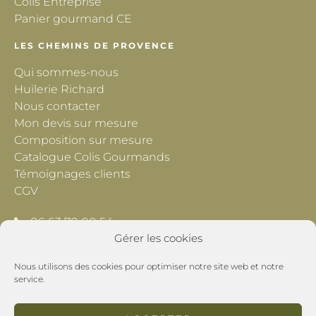
Colis Entreprise
Panier gourmand CE
LES CHEMINS DE PROVENCE
Qui sommes-nous
Huilerie Richard
Nous contacter
Mon devis sur mesure
Composition sur mesure
Catalogue Colis Gourmands
Témoignages clients
CGV
06 63 70 00 54
Gérer les cookies
contact@lescheminsdeprovence.com
Nous utilisons des cookies pour optimiser notre site web et notre
Les Chemins de Provence
service.
195 Chemin du Grand Pré
26800 Montoison