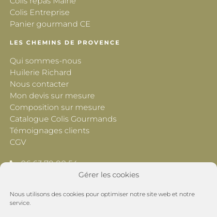
Colis repas Mairie
Colis Entreprise
Panier gourmand CE
LES CHEMINS DE PROVENCE
Qui sommes-nous
Huilerie Richard
Nous contacter
Mon devis sur mesure
Composition sur mesure
Catalogue Colis Gourmands
Témoignages clients
CGV
06 63 70 00 54
Gérer les cookies
contact@lescheminsdeprovence.com
Nous utilisons des cookies pour optimiser notre site web et notre
Les Chemins de Provence
service.
195 Chemin du Grand Pré