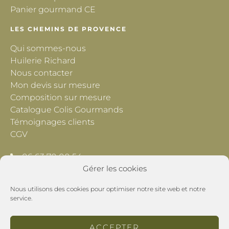
Panier gourmand CE
LES CHEMINS DE PROVENCE
Qui sommes-nous
Huilerie Richard
Nous contacter
Mon devis sur mesure
Composition sur mesure
Catalogue Colis Gourmands
Témoignages clients
CGV
06 63 70 00 54
Gérer les cookies
contact@lescheminsdeprovence.com
Nous utilisons des cookies pour optimiser notre site web et notre
Les Chemins de Provence
service.
195 Chemin du Grand Pré
26800 Montoison
ACCEPTER