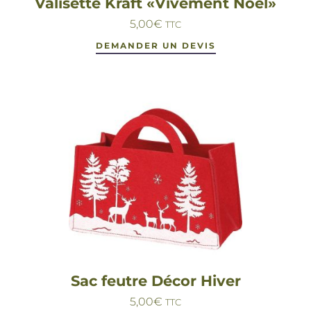
Valisette Kraft «Vivement Noël»
5,00
€
TTC
DEMANDER UN DEVIS
Sac feutre Décor Hiver
5,00
€
TTC