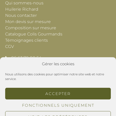
Qui sommes-nous
Huilerie Richard
Nous contacter
Mon devis sur mesure
Composition sur mesure
Catalogue Colis Gourmands
Témoignages clients
CGV
06 63 70 00 54
Gérer les cookies
contact@lescheminsdeprovence.com
Nous utilisons des cookies pour optimiser notre site web et notre
Les Chemins de Provence
service.
195 Chemin du Grand Pré
26800 Montoison
ACCEPTER
POLITIQUE DE CONFIDENTIALITÉ
FONCTIONNELS UNIQUEMENT
MENTIONS LÉGALES