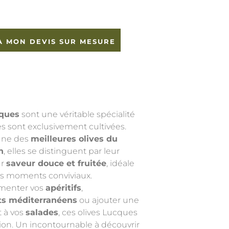
À MON DEVIS SUR MESURE
cques
sont une véritable spécialité
les sont exclusivement cultivées.
’une des
meilleures olives du
n
, elles se distinguent par leur
ur
saveur douce et fruitée
, idéale
s moments conviviaux.
émenter vos
apéritifs
,
ts méditerranéens
ou ajouter une
 à vos
salades
, ces olives Lucques
tion. Un incontournable à découvrir