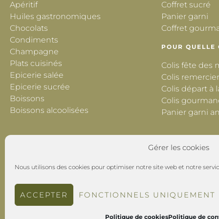
Apéritif
Coffret sucré
Huiles gastronomiques
Panier garni
Chocolats
Coffret gourm
Condiments
POUR QUELLE
Champagne
Plats cuisinés
Colis fête des
Epicerie salée
Colis remercie
Epicerie sucrée
Colis départ à l
Boissons
Colis gourman
Boissons alcoolisées
Panier garni an
Gérer les cookies
Nous utilisons des cookies pour optimiser notre site web et notre servic
ACCEPTER
FONCTIONNELS UNIQUEMENT
Politique de cookies
Politique de con