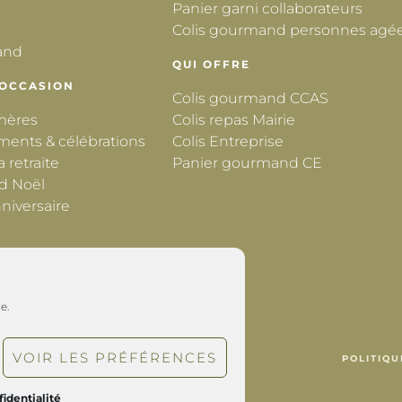
Panier garni collaborateurs
Colis gourmand personnes agé
and
QUI OFFRE
 OCCASION
Colis gourmand CCAS
 mères
Colis repas Mairie
ments & célébrations
Colis Entreprise
a retraite
Panier gourmand CE
d Noël
niversaire
e.
VOIR LES PRÉFÉRENCES
POLITIQU
fidentialité