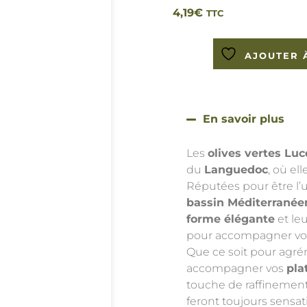
4,19
€
TTC
AJOUTER 
En savoir plus
Les
olives vertes Lu
du
Languedoc
, où el
Réputées pour être l
bassin Méditerranée
forme élégante
et le
pour accompagner vo
Que ce soit pour agr
accompagner vos
pla
touche de raffinement
feront toujours sensa