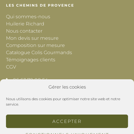
LES CHEMINS DE PROVENCE
Qui sommes-nous
Huilerie Richard
Nous contacter
Mon devis sur mesure
Composition sur mesure
Catalogue Colis Gourmands
Témoignages clients
CGV
06 63 70 00 54
Gérer les cookies
contact@lescheminsdeprovence.com
Nous utilisons des cookies pour optimiser notre site web et notre
Les Chemins de Provence
service.
195 Chemin du Grand Pré
26800 Montoison
ACCEPTER
POLITIQUE DE CONFIDENTIALITÉ