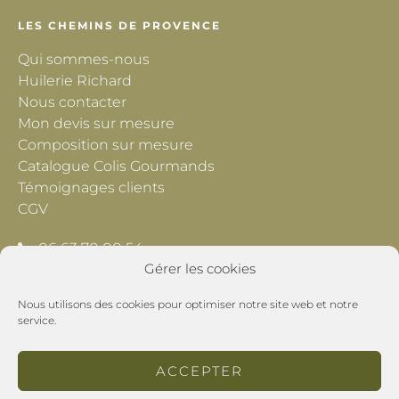
LES CHEMINS DE PROVENCE
Qui sommes-nous
Huilerie Richard
Nous contacter
Mon devis sur mesure
Composition sur mesure
Catalogue Colis Gourmands
Témoignages clients
CGV
06 63 70 00 54
Gérer les cookies
contact@lescheminsdeprovence.com
Nous utilisons des cookies pour optimiser notre site web et notre
Les Chemins de Provence
service.
195 Chemin du Grand Pré
26800 Montoison
ACCEPTER