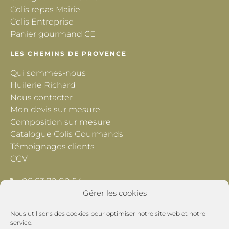
Colis repas Mairie
Colis Entreprise
Panier gourmand CE
LES CHEMINS DE PROVENCE
Qui sommes-nous
Huilerie Richard
Nous contacter
Mon devis sur mesure
Composition sur mesure
Catalogue Colis Gourmands
Témoignages clients
CGV
06 63 70 00 54
Gérer les cookies
contact@lescheminsdeprovence.com
Nous utilisons des cookies pour optimiser notre site web et notre
Les Chemins de Provence
service.
195 Chemin du Grand Pré