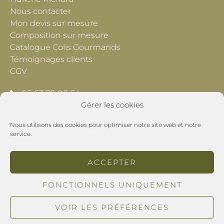
Nous contacter
Mon devis sur mesure
Composition sur mesure
Catalogue Colis Gourmands
Témoignages clients
CGV
06 63 70 00 54
Gérer les cookies
contact@lescheminsdeprovence.com
Nous utilisons des cookies pour optimiser notre site web et notre
Les Chemins de Provence
service.
195 Chemin du Grand Pré
26800 Montoison
ACCEPTER
POLITIQUE DE CONFIDENTIALITÉ
FONCTIONNELS UNIQUEMENT
MENTIONS LÉGALES
VOIR LES PRÉFÉRENCES