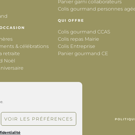
Panier garni collaborateurs
Colis gourmand personnes agé
and
QUI OFFRE
 OCCASION
Colis gourmand CCAS
 mères
Colis repas Mairie
ments & célébrations
Colis Entreprise
a retraite
Panier gourmand CE
d Noël
niversaire
e.
VOIR LES PRÉFÉRENCES
POLITIQU
fidentialité