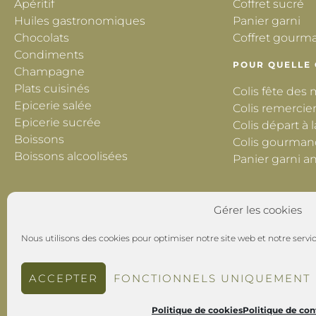
Apéritif
Coffret sucré
Huiles gastronomiques
Panier garni
Chocolats
Coffret gourm
Condiments
POUR QUELLE
Champagne
Plats cuisinés
Colis fête des
Epicerie salée
Colis remercie
Epicerie sucrée
Colis départ à l
Boissons
Colis gourman
Boissons alcoolisées
Panier garni an
Gérer les cookies
Nous utilisons des cookies pour optimiser notre site web et notre servic
ACCEPTER
FONCTIONNELS UNIQUEMENT
Politique de cookies
Politique de con