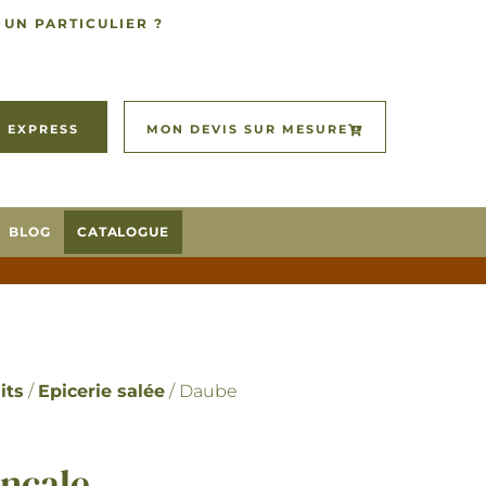
 UN PARTICULIER ?
 EXPRESS
MON DEVIS SUR MESURE
BLOG
CATALOGUE
its
/
Epicerie salée
/ Daube
ncale