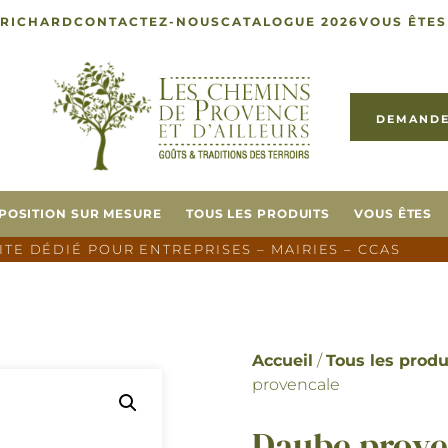
 RICHARD
CONTACTEZ-NOUS
CATALOGUE 2026
VOUS ÊTES
DEMANDE
POSITION SUR MESURE
TOUS LES PRODUITS
VOUS ÊTES
SITE DÉDIÉ POUR ENTREPRISES – MAIRIES – CCAS
Accueil
/
Tous les produ
provencale
Daube prove