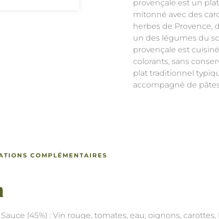
provençale est un pla
mitonné avec des carot
herbes de Provence, d
un des légumes du sol
provençale est cuisinée
colorants, sans conser
plat traditionnel typi
accompagné de pâtes f
ATIONS COMPLÉMENTAIRES
n
auce (45%) : Vin rouge, tomates, eau, oignons, carottes, h