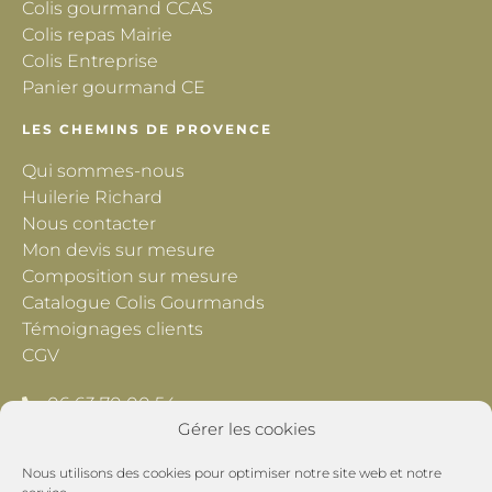
Colis gourmand CCAS
Colis repas Mairie
Colis Entreprise
Panier gourmand CE
LES CHEMINS DE PROVENCE
Qui sommes-nous
Huilerie Richard
Nous contacter
Mon devis sur mesure
Composition sur mesure
Catalogue Colis Gourmands
Témoignages clients
CGV
06 63 70 00 54
Gérer les cookies
contact@lescheminsdeprovence.com
Nous utilisons des cookies pour optimiser notre site web et notre
Les Chemins de Provence