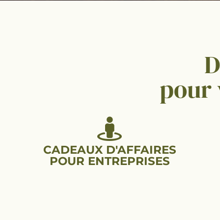
Coli
D
pour
Le site dédié aux 
me
CADEAUX D'AFFAIRES
POUR ENTREPRISES