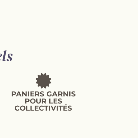
ds
ls
ands sur
PANIERS GARNIS
POUR LES
COLLECTIVITÉS