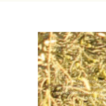
Les Chemins de Prove
collectivités depuis pl
proposons des colis gas
à trouver 