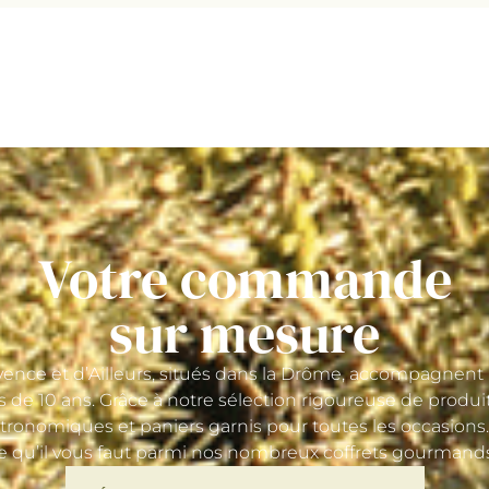
Votre commande
sur mesure
nce et d’Ailleurs, situés dans la Drôme, accompagnent l
us de 10 ans. Grâce à notre sélection rigoureuse de produi
tronomiques et paniers garnis pour toutes les occasions
ce qu’il vous faut parmi nos nombreux coffrets gourmand