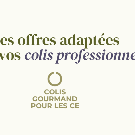
s gourman
es offres adaptées
 vos
colis professionne
professionnels pour tous vos colis gourm
sure & événements d'entreprise
ÊTRE RAPPELÉ
COLIS
GOURMAND
POUR LES CE